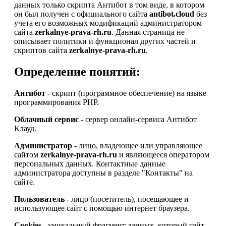
данных только скрипта Антибот в том виде, в котором
он был получен с официального сайта
antibot.cloud
без
учета его возможных модификаций администратором
сайта
zerkalnye-prava-rh.ru
. Данная страница не
описывает политики и функционал других частей и
скриптов сайта
zerkalnye-prava-rh.ru
.
Определение понятий:
Антибот
- скрипт (программное обеспечение) на языке
программирования PHP.
Облачный сервис
- сервер онлайн-сервиса Антибот
Клауд.
Администратор
- лицо, владеющее или управляющее
сайтом
zerkalnye-prava-rh.ru
и являющееся оператором
персональных данных. Контактные данные
администратора доступны в разделе "Контакты" на
сайте.
Пользователь
- лицо (посетитель), посещающее и
использующее сайт с помощью интернет браузера.
Cookies
- уникальный фрагмент данных, который сайт